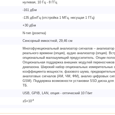
нулевая, 10 Гц - 8 ГГц
-161 дБм
-135 дБн/Гц (отстройка 1 МГц, несущая 1 ГГц)
+30 дБм
N-тип (розетка)
Сенсорный емкостной, 29,46 см
Многофункциональный анализатор сигналов – анализатор 
реального времени (опция), аудио анализатор (опция). Вс
опциональный малошумящий предусилитель. Опции полосы
Опциональная поддержка внешних модулей переносчиков 
диапазона. Широкий набор опциональных измерительных
коэффициента мощности, фазового шума, предварительн
аналоговых сигналов (АМ, ЧМ, ФМ), анализ цифровых сиг
GSM). Поддержка возможности установки SSD диска для 
ТБ.
USB, GPIB, LAN, опция - оптический 10 Гбит
-8
±5×10