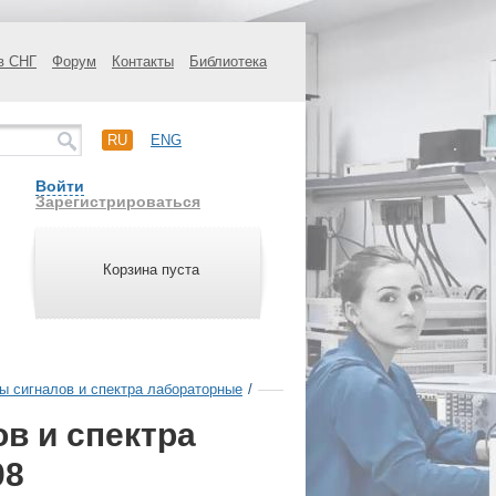
в СНГ
Форум
Контакты
Библиотека
RU
ENG
Войти
Зарегистрироваться
Корзина пуста
ы сигналов и спектра лабораторные
/
в и спектра
08