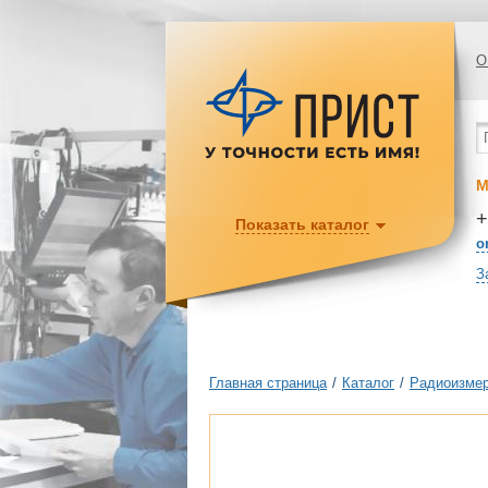
О
М
+
Показать каталог
o
З
Главная страница
/
Каталог
/
Радиоизмер