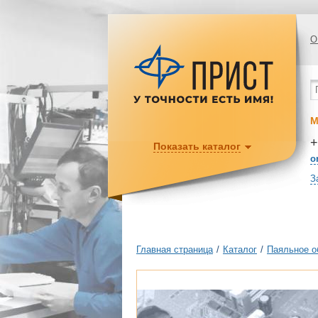
О
М
+
Показать каталог
o
З
Главная страница
/
Каталог
/
Паяльное о