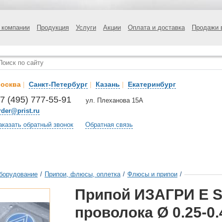
 компании
Продукция
Услуги
Акции
Оплата и доставка
Продажи 
осква
|
Санкт-Петербург
|
Казань
|
Екатеринбург
7 (495) 777-55-91
ул. Плеханова 15А
rder@prist.ru
аказать обратный звонок
Обратная связь
борудование
/
Припои, флюсы, оплетка
/
Флюсы и припои
/
Припой ИЗАГРИ Е S
проволока Ø 0.25-0.4