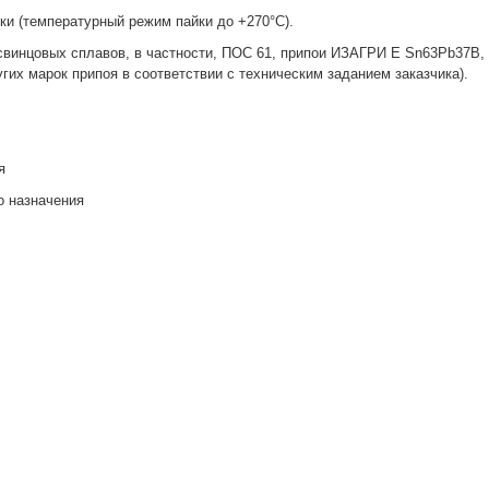
ки (температурный режим пайки до +270°С).
свинцовых сплавов, в частности, ПОС 61, припои ИЗАГРИ Е Sn63Pb37B,
гих марок припоя в соответствии с техническим заданием заказчика).
я
о назначения