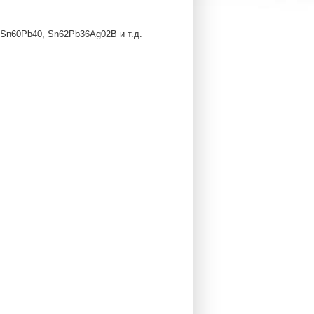
 Sn60Pb40, Sn62Pb36Ag02B и т.д.