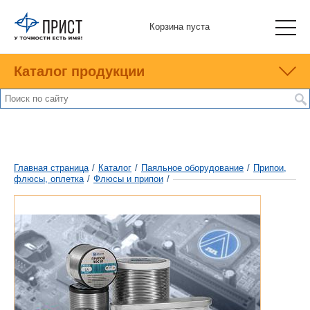
Корзина пуста
Каталог продукции
Главная страница
/
Каталог
/
Паяльное оборудование
/
Припои,
флюсы, оплетка
/
Флюсы и припои
/