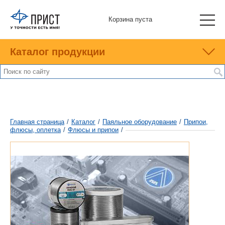
Корзина пуста
Каталог продукции
Главная страница
/
Каталог
/
Паяльное оборудование
/
Припои,
флюсы, оплетка
/
Флюсы и припои
/