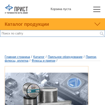
Корзина пуста
Каталог продукции
Главная страница
/
Каталог
/
Паяльное оборудование
/
Припои,
флюсы, оплетка
/
Флюсы и припои
/