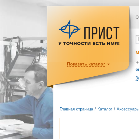
О
М
+
Показать каталог
o
З
Главная страница
/
Каталог
/
Аксессуары