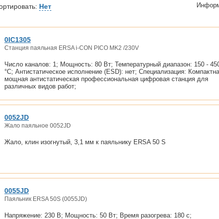
Информ
ортировать:
Нет
0IC1305
Станция паяльная ERSA i-CON PICO MK2 /230V
Число каналов: 1; Мощность: 80 Вт; Температурный диапазон: 150 - 45
°C; Антистатическое исполнение (ESD): нет; Специализация: Компактн
мощная антистатическая профессиональная цифровая станция для
различных видов работ;
0052JD
Жало паяльное 0052JD
Жало, клин изогнутый, 3,1 мм к паяльнику ERSA 50 S
0055JD
Паяльник ERSA 50S (0055JD)
Напряжение: 230 В; Мощность: 50 Вт; Время разогрева: 180 с;