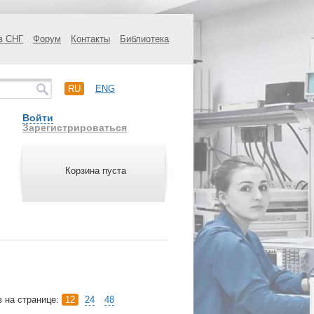
в СНГ
Форум
Контакты
Библиотека
RU
ENG
Войти
Зарегистрироваться
Корзина пуста
в на странице:
12
24
48