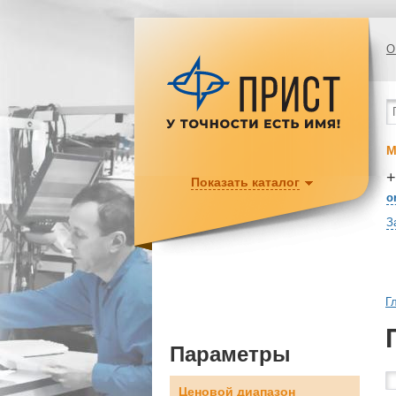
О
М
+
Показать каталог
o
З
Г
Параметры
Ценовой диапазон