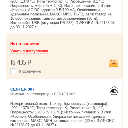
-200...1370 °С; Типы термопар: K; Разрешение: 0,1 °С;
Погрешность: ± (0,2 % + 1 °С); Источник питания: 9 В (тип
«Крона»), AC-DC адаптер 9 В/100 мА; Особенности:
Удержание показаний, МАКС/ МИН, Т1-Т2, регистратор на
16.000 показаний, таймер, автовыключение (30 м);
Интерфейс: USB (эмуляция RS-232); ФИФ ОЕИ: №22128-07
до
03.11.2027 г.
Нет в наличии
Узнать о поступлении
16 435
Р
К сравнению
CENTER 307
Измеритель температуры CENTER 307
Измерительный вход: 1 вход; Температура (термопара):
-200...1370 °С; Типы термопар: K; Разрешение: 0,1 °С;
Погрешность: ± (0,3 % + 1 °С); Источник питания: 9 В (тип
«Крона»); Особенности: Удержание показаний, дельта-
измерения, МАКС/ МИН, автовыключение (30 м); ФИФ ОЕИ:
№22128-07 до
03.11.2027 г.