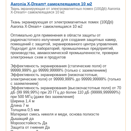
Aaronia X-Dream+ самоклеящаяся 10 м2
Ткань экранирующая от электромагнитных помех (100Дб) Aaronia
X-Dream+ самоклеящаяся 10 м2
Ткань экранирующая от электромагнитных помех (100Дб)
Aaronia X-Dream+ самоклеящаяся 10 м2
Оптимально для применения в области защиты от
радиочастотного излучения для создания защитных камер,
помещений с защитой, экранированного центра управления.
Подходит для лабораторий, промышленных предприятий,
производства, авиакосмической промышленности, проверки
электронных схем и продуктов
Эффективность экранирования (статические поля) от
99999,999% до 99999,99999% (только с заземлением)
Эффективность экранирования (низкочастотные,
электрические поля) от 99999,999% до 99999,99999% (только
с заземлением)
Эффективность экранирования (высокочастотные поля) от 70
дБ (99 999,99%) при 20 ГГц до более 110 дБ (99999,999999%)
при 500 МГц (даже без заземления)
Ширина 1,4 м
Длина 7 м
Толщина 0,5 мм
Материал смесь никеля и меди, основа полиэсте
Дышащий да
Морозостойкость Да
Защита от гниения Да