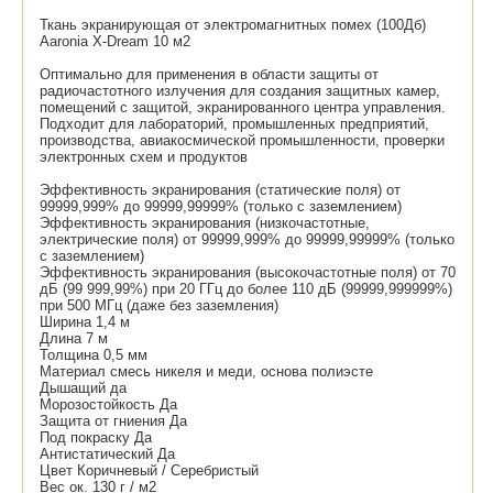
Ткань экранирующая от электромагнитных помех (100Дб)
Aaronia X-Dream 10 м2
Оптимально для применения в области защиты от
радиочастотного излучения для создания защитных камер,
помещений с защитой, экранированного центра управления.
Подходит для лабораторий, промышленных предприятий,
производства, авиакосмической промышленности, проверки
электронных схем и продуктов
Эффективность экранирования (статические поля) от
99999,999% до 99999,99999% (только с заземлением)
Эффективность экранирования (низкочастотные,
электрические поля) от 99999,999% до 99999,99999% (только
с заземлением)
Эффективность экранирования (высокочастотные поля) от 70
дБ (99 999,99%) при 20 ГГц до более 110 дБ (99999,999999%)
при 500 МГц (даже без заземления)
Ширина 1,4 м
Длина 7 м
Толщина 0,5 мм
Материал смесь никеля и меди, основа полиэсте
Дышащий да
Морозостойкость Да
Защита от гниения Да
Под покраску Да
Антистатический Да
Цвет Коричневый / Серебристый
Вес ок. 130 г / м2