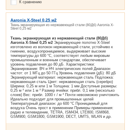
К сравнению
Aaronia X-Steel 0,25 м2
Ткань экранирующая из нержавеющей стали (80Дб) Aaronia X-
Steel 0,25 м2
Ткань экранирующая из нержавеющей стали (80Дб)
Aaronia X-Steel 0,25 м2
Экранирующее полотно X-Steel
изготовлено из волокон нержавеющей стали, устойчиво к
гниению, воздухопроницаемое, выдерживает высокие
температуры до 600 °С, соответствует любым мировым
промышленным и военным стандартам, обеспечивает
уровень подавления до 80 дБ. Характеристики:
Экранирование: ВЧ и НЧ электрических полей Диапазон
частот: от 1 МГц до 50 ГГц Уровень подавления (дБ): 80 дБ
Экранирующий материал: нержавеющая сталь Подложка:
нержавеющая сталь Цвет: нержавеющая сталь (серебро)
Ширина: 0,25 м или 1 м Толщина: 1 мм Доступные размеры:
0,25 м ² или 1 м ² Размер ячейки: прибл. 0,1 мм (несколько
слоев) Вес: прибл. 1000 г / м ² Почти невозможно уничтожить
Идеально подходит для промышленных целей
Температурный диапазон: до 600 °С Проницаемый для
воздуха Очень прост в применении Примеры применения:
радио и телевидение, TETRA, ISM434, LTE800, ISM868,
GSM900, GSM1800, GSM1900, DECT, UMTS, WLAN и др.