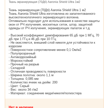
Ткань экранирующая (70Дб) Aaronia Shield Ultra 1м2
Ткань экранирующая (70Дб) Aaronia Shield Ultra 1 м2
Ткань Aaronia Shield Ultra изготовлена из запатентованного
высокотехнологичного экранирующего волокна.
Оптимально подходит для использования в качестве защиты
окон от РЧ излучения, москитных сеток, штор, защитной
одежды от РЧ излучения, экранирующих палаток и т.д.
- Высокий коэффициент демпфирования 65 дБ при 1 МГц, 70
дБ при 1 ГГц и 46 дБ при 10 ГГц
- Не окисляется, внешний слой никеля для устойчивости к
коррозии
- Поверхностное сопротивление менее 0,1 Ом/м2
- Полупрозрачный
- Антикоррозийный
- Морозостойкий
- Прочный на разрыв
- Складной
- Отличная проводимость поверхности
- Ширина полотна: около 1,1 м
- Толщина: 0,085 мм
- Количество ячеек на дюйм: 200
- Цвет: Серый
- Вес: около 34 г/м2
- Материал: соединение меди/никеля/полиэстера
Нет в наличии