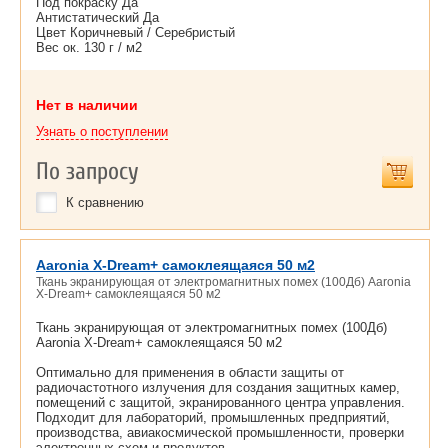
Под покраску Да
Антистатический Да
Цвет Коричневый / Серебристый
Вес ок. 130 г / м2
Нет в наличии
Узнать о поступлении
По запросу
К сравнению
Aaronia X-Dream+ самоклеящаяся 50 м2
Ткань экранирующая от электромагнитных помех (100Дб) Aaronia
X-Dream+ самоклеящаяся 50 м2
Ткань экранирующая от электромагнитных помех (100Дб)
Aaronia X-Dream+ самоклеящаяся 50 м2
Оптимально для применения в области защиты от
радиочастотного излучения для создания защитных камер,
помещений с защитой, экранированного центра управления.
Подходит для лабораторий, промышленных предприятий,
производства, авиакосмической промышленности, проверки
электронных схем и продуктов