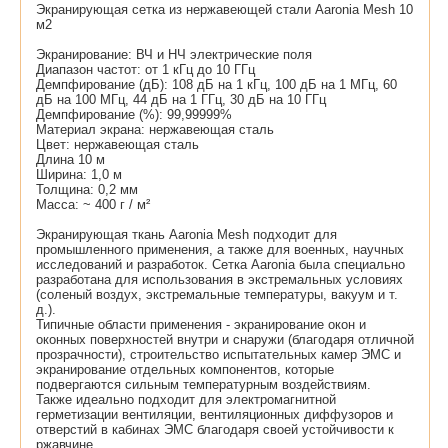
Экранирующая сетка из нержавеющей стали Aaronia Mesh 10
м2
Экранирование: ВЧ и НЧ электрические поля
Диапазон частот: от 1 кГц до 10 ГГц
Демпфирование (дБ): 108 дБ на 1 кГц, 100 дБ на 1 МГц, 60
дБ на 100 МГц, 44 дБ на 1 ГГц, 30 дБ на 10 ГГц
Демпфирование (%): 99,99999%
Материал экрана: нержавеющая сталь
Цвет: нержавеющая сталь
Длина 10 м
Ширина: 1,0 м
Толщина: 0,2 мм
Масса: ~ 400 г / м²
Экранирующая ткань Aaronia Mesh подходит для
промышленного применения, а также для военных, научных
исследований и разработок. Сетка Aaronia была специально
разработана для использования в экстремальных условиях
(соленый воздух, экстремальные температуры, вакуум и т.
д.).
Типичные области применения - экранирование окон и
оконных поверхностей внутри и снаружи (благодаря отличной
прозрачности), строительство испытательных камер ЭМС и
экранирование отдельных компонентов, которые
подвергаются сильным температурным воздействиям.
Также идеально подходит для электромагнитной
герметизации вентиляции, вентиляционных диффузоров и
отверстий в кабинах ЭМС благодаря своей устойчивости к
ржавчине.