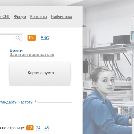
в СНГ
Форум
Контакты
Библиотека
RU
ENG
Войти
Зарегистрироваться
Корзина пуста
тандарты частоты
/
в на странице:
12
24
48