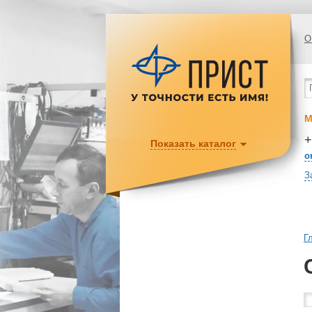
О
М
+
Показать каталог
o
З
Г