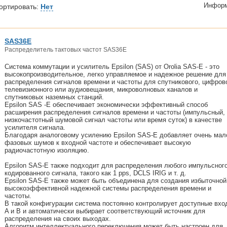
Информ
ортировать:
Нет
SAS36E
Распределитель тактовых частот SAS36E
Система коммутации и усилитель Epsilon (SAS) от Orolia SAS-E - это
высокопроизводительное, легко управляемое и надежное решение для
распределения сигналов времени и частоты для спутникового, цифров
телевизионного или аудиовещания, микроволновых каналов и
спутниковых наземных станций.
Epsilon SAS -E обеспечивает экономически эффективный способ
расширения распределения сигналов времени и частоты (импульсный,
низкочастотный шумовой сигнал частоты или время суток) в качестве
усилителя сигнала.
Благодаря аналоговому усилению Epsilon SAS-E добавляет очень мал
фазовых шумов к входной частоте и обеспечивает высокую
радиочастотную изоляцию.
Epsilon SAS-E также подходит для распределения любого импульсног
кодированного сигнала, такого как 1 pps, DCLS IRIG и т. д.
Epsilon SAS-E также может быть объединена для создания избыточной
высокоэффективной надежной системы распределения времени и
частоты.
В такой конфигурации система постоянно контролирует доступные вхо
A и B и автоматически выбирает соответствующий источник для
распределения на своих выходах.
Алгоритм интеллектуального переключения может быть настроен для