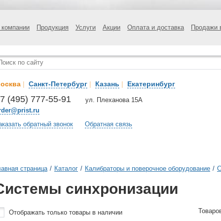
 компании
Продукция
Услуги
Акции
Оплата и доставка
Продажи 
осква
|
Санкт-Петербург
|
Казань
|
Екатеринбург
7 (495) 777-55-91
ул. Плеханова 15А
rder@prist.ru
аказать обратный звонок
Обратная связь
лавная страница
/
Каталог
/
Калибраторы и поверочное оборудование
/
С
Системы синхронизации
Товаро
Отображать только товары в наличии