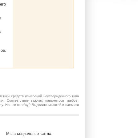
его
е
о
ов.
истики средств измерений неутвержденного типа
ия. Соответствие важных параметров требует
росу. Нашли ошибку? Выделите мышкой и нажмите
Мы в социальных сетях: