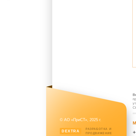
В
п
у
Ct
© АО «ПриСТ», 2025 г.
М
РАЗРАБОТКА И
DEXTRA
+
ПРОДВИЖЕНИЕ