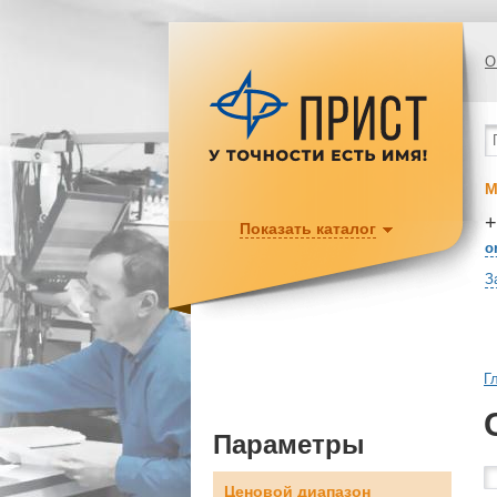
О
М
+
Показать каталог
o
З
Г
Параметры
Ценовой диапазон