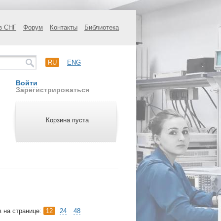
в СНГ
Форум
Контакты
Библиотека
RU
ENG
Войти
Зарегистрироваться
Корзина пуста
в на странице:
12
24
48