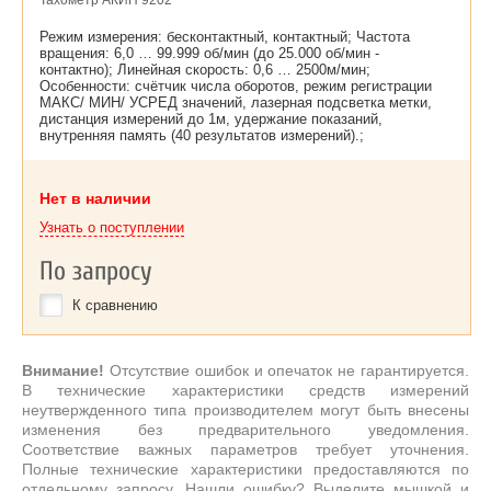
Тахометр АКИП 9202
Режим измерения: бесконтактный, контактный; Частота
вращения: 6,0 … 99.999 об/мин (до 25.000 об/мин -
контактно); Линейная скорость: 0,6 … 2500м/мин;
Особенности: счётчик числа оборотов, режим регистрации
МАКС/ МИН/ УСРЕД значений, лазерная подсветка метки,
дистанция измерений до 1м, удержание показаний,
внутренняя память (40 результатов измерений).;
Нет в наличии
Узнать о поступлении
По запросу
К сравнению
Внимание!
Отсутствие ошибок и опечаток не гарантируется.
В технические характеристики средств измерений
неутвержденного типа производителем могут быть внесены
изменения без предварительного уведомления.
Соответствие важных параметров требует уточнения.
Полные технические характеристики предоставляются по
отдельному запросу. Нашли ошибку? Выделите мышкой и