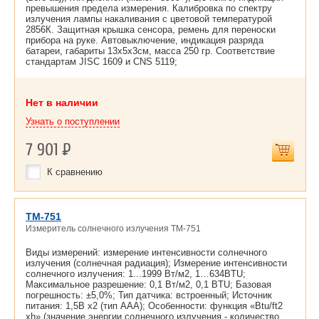
превышения предела измерения. Калибровка по спектру
излучения лампы накаливания с цветовой температурой
2856К. Защитная крышка сенсора, ремень для переноски
прибора на руке. Автовыключение, индикация разряда
батареи, габариты 13x5x3см, масса 250 гр. Соответствие
стандартам JISC 1609 и CNS 5119;
Нет в наличии
Узнать о поступлении
7 901
Р
К сравнению
TM-751
Измеритель солнечного излучения TM-751
Виды измерений: измерение интенсивности солнечного
излучения (солнечная радиация); Измерение интенсивности
солнечного излучения: 1...1999 Вт/м2, 1…634BTU;
Максимальное разрешение: 0,1 Вт/м2, 0,1 BTU; Базовая
погрешность: ±5,0%; Тип датчика: встроенный; Источник
питания: 1,5В х2 (тип АAА); Особенности: функция «Btu/ft2
хh» (значение энергии солнечного излучения - количество