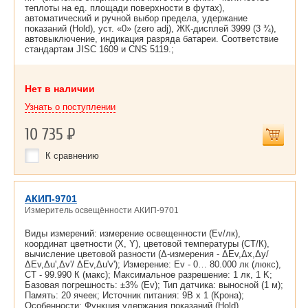
теплоты на ед. площади поверхности в футах),
автоматический и ручной выбор предела, удержание
показаний (Hold), уст. «0» (zero adj), ЖК-дисплей 3999 (3 ¾),
автовыключение, индикация разряда батареи. Соответствие
стандартам JISC 1609 и CNS 5119.;
Нет в наличии
Узнать о поступлении
10 735
Р
К сравнению
АКИП-9701
Измеритель освещённости АКИП-9701
Виды измерений: измерение освещенности (Ev/лк),
координат цветности (X, Y), цветовой температуры (CT/К),
вычисление цветовой разности (Δ-измерения - ΔEv,Δx,Δy/
ΔEv,Δu',Δv'/ ΔEv,Δu'v'); Измерение: Ev - 0… 80.000 лк (люкс),
CT - 99.990 К (макс); Максимальное разрешение: 1 лк, 1 K;
Базовая погрешность: ±3% (Ev); Тип датчика: выносной (1 м);
Память: 20 ячеек; Источник питания: 9В х 1 (Крона);
Особенности: Функция удержания показаний (Hold).