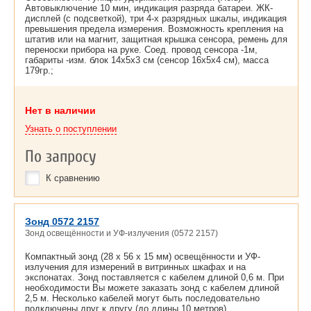
Автовыключение 10 мин, индикация разряда батареи. ЖК-
дисплей (с подсветкой), три 4-х разрядных шкалы, индикация
превышения предела измерения. Возможность крепления на
штатив или на магнит, защитная крышка сенсора, ремень для
переноски прибора на руке. Соед. провод сенсора -1м,
габариты -изм. блок 14x5x3 см (сенсор 16x5x4 см), масса
179гр.;
Нет в наличии
Узнать о поступлении
По запросу
К сравнению
Зонд 0572 2157
Зонд освещённости и УФ-излучения (0572 2157)
Компактный зонд (28 x 56 x 15 мм) освещённости и УФ-
излучения для измерений в витринных шкафах и на
экспонатах. Зонд поставляется с кабелем длиной 0,6 м. При
необходимости Вы можете заказать зонд с кабелем длиной
2,5 м. Несколько кабелей могут быть последовательно
подключены друг к другу (до длины 10 метров).