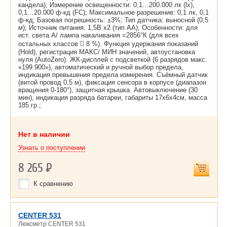
кандела); Измерение освещенности: 0,1…200.000 лк (lx),
0,1…20.000 ф-кд (FC); Максимальное разрешение: 0,1 лк, 0,1
ф-кд; Базовая погрешность: ±3%; Тип датчика: выносной (0,5
м); Источник питания: 1,5В х2 (тип АА); Особенности: для
ист. света А/ лампа накаливания =2856°К (для всех
остальных классов  8 %). Функция удержания показаний
(Hold), регистрация МАКС/ МИН значений, автоустановка
нуля (AutoZero). ЖК-дисплей с подсветкой (6 разрядов макс.
«199.900»), автоматический и ручной выбор предела,
индикация превышения предела измерения. Съёмный датчик
(витой провод 0,5 м), фиксация сенсора в корпусе (диапазон
вращения 0-180°), защитная крышка. Автовыключение (30
мин), индикация разряда батареи, габариты 17х6х4cм, масса
185 гр.;
Нет в наличии
Узнать о поступлении
8 265
Р
К сравнению
CENTER 531
Люксметр CENTER 531