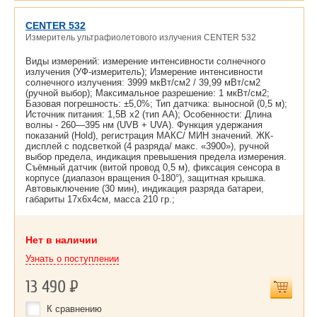
CENTER 532
Измеритель ультрафиолетового излучения CENTER 532
Виды измерений: измерение интенсивности солнечного
излучения (УФ-измеритель); Измерение интенсивности
солнечного излучения: 3999 мкВт/см2 / 39,99 мВт/см2
(ручной выбор); Максимальное разрешение: 1 мкВт/см2;
Базовая погрешность: ±5,0%; Тип датчика: выносной (0,5 м);
Источник питания: 1,5В х2 (тип АА); Особенности: Длина
волны - 260—395 нм (UVB + UVA). Функция удержания
показаний (Hold), регистрация МАКС/ МИН значений. ЖК-
дисплей с подсветкой (4 разряда/ макс. «3900»), ручной
выбор предела, индикация превышения предела измерения.
Съёмный датчик (витой провод 0,5 м), фиксация сенсора в
корпусе (диапазон вращения 0-180°), защитная крышка.
Автовыключение (30 мин), индикация разряда батареи,
габариты 17х6х4cм, масса 210 гр.;
Нет в наличии
Узнать о поступлении
13 490
Р
К сравнению