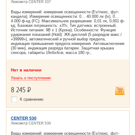
Люксметр CENTER 337
Виды измерений: измерение освещенности (Ev/люкс, фут-
кандела); Измерение освещенности: 0… 40.000 лк (lx), 0…
4.000 ф-кд (FC); Максимальное разрешение: 0,01 лк, 0,001 ф-
кд; Базовая погрешность: ±3%; Тип датчика: встроенный;
Источник питания: 9В х 1 (Крона); Особенности: Функция
удержания показаний (Hold). ЖК-дисплей (5 разрядов макс./
«39999»), автоматический и ручной выбор предела,
индикация превышения предела измерения. Автовыключение
(30 мин), индикация разряда батареи. Защитная крышка
сенсора, габариты 19х6х4cм, масса 180 гр.;
Нет в наличии
Узнать о поступлении
8 245
Р
К сравнению
CENTER 530
Люксметр CENTER 530
Виды измерений: измерение освещенности (Ev/люкс, фут-