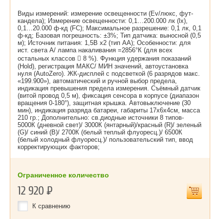
Виды измерений: измерение освещенности (Ev/люкс, фут-
кандела); Измерение освещенности: 0,1…200.000 лк (lx),
0,1…20.000 ф-кд (FC); Максимальное разрешение: 0,1 лк, 0,1
ф-кд; Базовая погрешность: ±3%; Тип датчика: выносной (0,5
м); Источник питания: 1,5В х2 (тип АА); Особенности: для
ист. света А/ лампа накаливания =2856°К (для всех
остальных классов  8 %). Функция удержания показаний
(Hold), регистрация МАКС/ МИН значений, автоустановка
нуля (AutoZero). ЖК-дисплей с подсветкой (6 разрядов макс.
«199.900»), автоматический и ручной выбор предела,
индикация превышения предела измерения. Съёмный датчик
(витой провод 0,5 м), фиксация сенсора в корпусе (диапазон
вращения 0-180°), защитная крышка. Автовыключение (30
мин), индикация разряда батареи, габариты 17х6х4cм, масса
210 гр.; Дополнительно: св.диодные источники 8 типов-
5000К (дневной свет)/ 3000К (янтарный)/красный (R)/ зеленый
(G)/ синий (B)/ 2700К (белый теплый флуоресц.)/ 6500К
(белый холодный флуоресц.)/ пользовательский тип, ввод
корректирующих факторов;
Ограниченное количество
12 920
Р
К сравнению