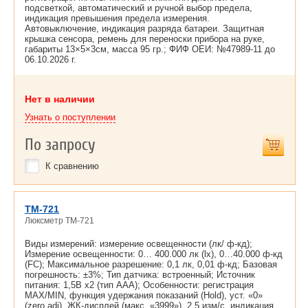
подсветкой, автоматический и ручной выбор предела,
индикация превышения предела измерения.
Автовыключение, индикация разряда батареи. Защитная
крышка сенсора, ремень для переноски прибора на руке,
габариты 13×5×3cм, масса 95 гр.; ФИФ ОЕИ: №47989-11 до
06.10.2026 г.
Нет в наличии
Узнать о поступлении
По запросу
К сравнению
TM-721
Люксметр TM-721
Виды измерений: измерение освещенности (лк/ ф-кд);
Измерение освещенности: 0… 400.000 лк (lx), 0…40.000 ф-кд
(FC); Максимальное разрешение: 0,1 лк, 0,01 ф-кд; Базовая
погрешность: ±3%; Тип датчика: встроенный; Источник
питания: 1,5В х2 (тип ААА); Особенности: регистрация
MAX/MIN, функция удержания показаний (Hold), уст. «0»
(zero adj), ЖК-дисплей (макс. «3999»), 2,5 изм/с, индикация