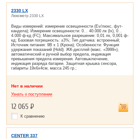
2330 LX
Люксметр 2330 LX
Виды измерений: измерение освещенности (Ev/люкс, фут-
кандела); Измерение освещенности: 0… 40.000 лк (lx), 0…
4.000 ф-кд (FC); Максимальное разрешение: 0,01 лк, 0,001 ф-
кд; Базовая погрешность: ±3%; Тип датчика: встроенный;
Источник питания: 9В х 1 (Крона); Особенности: Функция
удержания показаний (Hold). ЖК-дисплей (макс. «3999»),
автоматический и ручной выбор предела, индикация
превышения предела измерения. Автовыключение,
индикация разряда батареи. Защитная крышка сенсора,
габариты 19х6х4cм, масса 245 гр.;
Нет в наличии
Узнать о поступлении
12 065
Р
К сравнению
CENTER 337