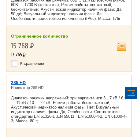
Диапазон рабочих напряжений: 80В …11,4 кВ (бесконтактно),
60В … 1700 В (контактно); Режим работы: контактный,
бесконтактный; Акустический индикатор наличия фазы: Да
50 дб; Визуальный индикатор наличия фазы: Да;
Особенности: водостойкое исполнение (IP65); Масса: 176г;
Ограниченное количество
15 768
Р
17 765
Р
К сравнению
285 HD
Индикатор 285 HD
Диапазон рабочих напряжений: три варианта исп 3…7 кВ / 6,6
… 11 кВ / 10 … 22 кВ; Режим работы: бесконтактный;
Акустический индикатор наличия фазы: Нет; Визуальный
индикатор наличия фазы: Да; Особенности: Соответствие
стандартам EN 61326-1 ,EN 55011 , EN 61000-4-2, EN 61000-4-
3; Масса: 80 г;