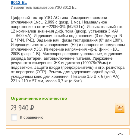
8012 EL
Измеритель параметров УЗО 8012 EL
Цифровой тестер УЗО АС-типа. Измерение времени
отключения 1мс…2,999 с (разр. 1 мс). Номинальное
напряжение в сети ~220В±3% (50/60 Гц). Испытательный ток:
12 номиналов значения диф. тока (дискр. установка 3 мА/
…./500 мА). Индикация ошибки подключения (3 св./диода: N-
E / P-N, P-E). Задание нач. фазы тестирования (0° или 180°).
Индикация частоты напряжения (Hz) и полярности полуволны
отключения УЗО. Измерение напряжения «ф-з/ ф-н»: ~10…
280В (разр. 1 В). Микропроцессорное управление, индикация
разряда батарей, автовыключение питания, Удержание
результата измерения. ЖК-индикатор (199978х76мм) с
подсветкой. Защита входа (предохранитель) и огр. резистора
от перегрева (OTP). Ремень для удержания одной рукой,
укладочный кейс для хранения. Питание 1,5 В х 6 (тип АА),
221 х 110 х 57 мм, масса 0,7 кг (с бат.).
Ограниченное количество
23 940
Р
К сравнению