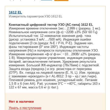
1612 EL
Измеритель параметров УЗО 1612 EL
Компактный цифровой тестер УЗО (АС-типа) 1612 EL
Измерение времени отключения 1мс…2,999 с (разреш. 1 мс).
Номинальное напряжение сети (ф-з) ~220В ±3% (50/ 60 Гц).
Испытательный ток: 12 номиналов значения диф. тока
(дискр. установка 3 мА/…./500 мА). Индикация ошибки
подключения (3 св./диода: N-E / P-N, P-E). Задание нач.
фазы тестирования (0° или 180°). Индикация частоты
напряжения (Hz) и полярности полуволны отключения УЗО.
Измерение напряжения «ф-з/ ф-н»: ~10…280В/ ±2% (разреш.
1 В). Микропроцессорное управление, индикация разряда
батарей, автовыключение питания, Удержание результата
измерения. Большой ЖК-индикатор (78х76мм) с подсветкой.
Защита входа (предохр.) и огр. резистора от перегрева
(OTP). Вх. гнезда на лицевой панели (E, N, L). Изм. провода
с зажимами «крокодил» (к-т AL-8012: 3 пр – кр./ зел./черн).
Плечевой ремень для ношения, укладочный кейс. Питание
1,5 В х 6 (тип АА). Раб. условия 0°C ~ +40°C, габариты 163 х
122 х 67 мм, масса 0,6 кг (с бат.).
Нет в наличии
Узнать о поступлении