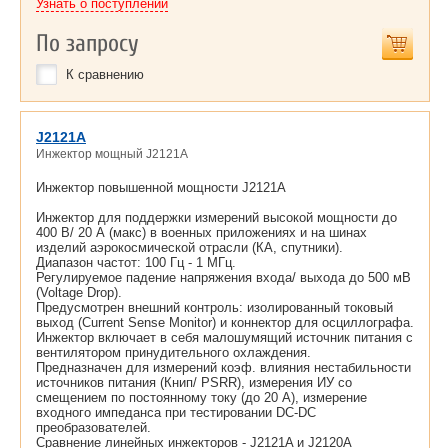
Узнать о поступлении
По запросу
К сравнению
J2121A
Инжектор мощный J2121A
Инжектор повышенной мощности J2121A
Инжектор для поддержки измерений высокой мощности до
400 В/ 20 А (макс) в военных приложениях и на шинах
изделий аэрокосмической отрасли (КА, спутники).
Диапазон частот: 100 Гц - 1 МГц.
Регулируемое падение напряжения входа/ выхода до 500 мВ
(Voltage Drop).
Предусмотрен внешний контроль: изолированный токовый
выход (Current Sense Monitor) и коннектор для осциллографа.
Инжектор включает в себя малошумящий источник питания с
вентилятором принудительного охлаждения.
Предназначен для измерений коэф. влияния нестабильности
источников питания (Книп/ PSRR), измерения ИУ со
смещением по постоянному току (до 20 А), измерение
входного импеданса при тестировании DС-DC
преобразователей.
Сравнение линейных инжекторов - J2121A и J2120A