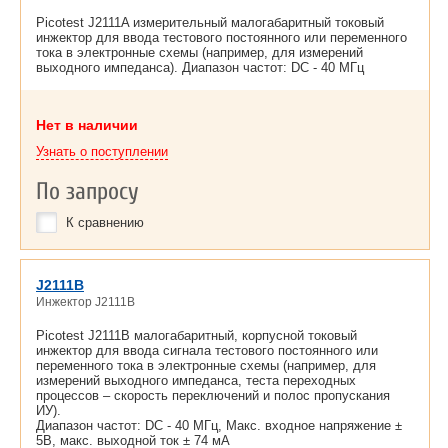
Picotest J2111A измерительный малогабаритный токовый
инжектор для ввода тестового постоянного или переменного
тока в электронные схемы (например, для измерений
выходного импеданса). Диапазон частот: DC - 40 МГц
Нет в наличии
Узнать о поступлении
По запросу
К сравнению
J2111B
Инжектор J2111B
Picotest J2111B малогабаритный, корпусной токовый
инжектор для ввода сигнала тестового постоянного или
переменного тока в электронные схемы (например, для
измерений выходного импеданса, теста переходных
процессов – скорость переключений и полос пропускания
ИУ).
Диапазон частот: DC - 40 МГц, Макс. входное напряжение ±
5В, макс. выходной ток ± 74 мА