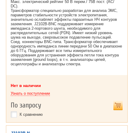
Макс. электрический рейтинг 50 В перем./ 75В пост. (AC/
DC).
Трансформатор специально разработан для анализа ЭМС,
параметров стабильности устройств электропитания,
значительно ослабляет эффекты паразитных НЧ контуров
заземления. J2102B-BNC поддерживает измерение
импеданса 2-портового шунта, необходимого для
распределительных сетей (PDN). Имеет низкий уровень
шума на выходе, сверхвысокое подавление пульсаций.
Соед. коннекторы BNC-типа. Трансформатор обеспечивает
однородность импеданса линии передачи 50 Ом в диапазоне
до 6 ГГц. Поддерживает все типы измерительного
оборудования для устранения эффекта петли тока контура
заземления (ground loops), в т.ч. анализаторы цепей,
осциллографы и анализаторы спектра.
Нет в наличии
Узнать о поступлении
По запросу
К сравнению