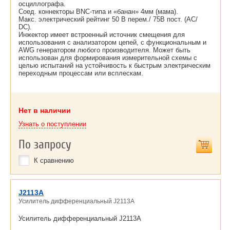
осциллографа.
Соед. коннекторы BNC-типа и «банан» 4мм (мама).
Макс. электрический рейтинг 50 В перем./ 75В пост. (AC/
DC).
Инжектор имеет встроенный источник смещения для
использования с анализатором цепей, с функциональным и
AWG генератором любого производителя. Может быть
использован для формирования измерительной схемы с
целью испытаний на устойчивость к быстрым электрическим
переходным процессам или всплескам.
Нет в наличии
Узнать о поступлении
По запросу
К сравнению
J2113A
Усилитель дифференциальный J2113A
Усилитель дифференциальный J2113A