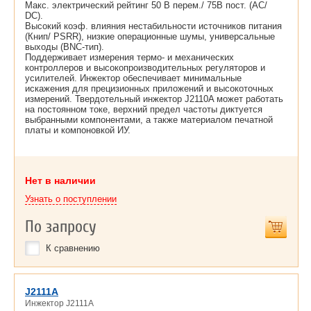
Макс. электрический рейтинг 50 В перем./ 75В пост. (AC/
DC).
Высокий коэф. влияния нестабильности источников питания
(Книп/ PSRR), низкие операционные шумы, универсальные
выходы (BNC-тип).
Поддерживает измерения термо- и механических
контроллеров и высокопроизводительных регуляторов и
усилителей. Инжектор обеспечивает минимальные
искажения для прецизионных приложений и высокоточных
измерений. Твердотельный инжектор J2110A может работать
на постоянном токе, верхний предел частоты диктуется
выбранными компонентами, а также материалом печатной
платы и компоновкой ИУ.
Нет в наличии
Узнать о поступлении
По запросу
К сравнению
J2111A
Инжектор J2111A