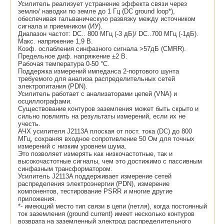
Усилитель реализует устранение эффекта связи через
землю/ наводки по земле до 1 Гц (DC ground loop*),
обеспечивая гальваническую развязку между источником
сигнала и приемником (ИУ).
Диапазон частот: DC.. 800 МГц (-3 дБ)/ DC..700 МГц (-1дБ).
Макс. напряжение 1,9 В.
Коэф. ослабления синфазного сигнала >57дБ (CMRR).
Предельное диф. напряжение ±2 В.
Рабочая температура 0-50 °С.
Поддержка измерений импеданса 2-портового шунта
требуемого для анализа распределительных сетей
электропитания (PDN).
Усилитель работает с анализаторами цепей (VNA) и
осциллографами.
Существование контуров заземления может быть скрыто и
сильно повлиять на результаты измерений, если их не
учесть.
АЧХ усилителя J2113A плоская от пост. тока (DC) до 800
МГц, сохраняя входное сопротивление 50 Ом для точных
измерений с низким уровнем шума.
Это позволяет измерять как низкочастотные, так и
высокочастотные сигналы, чем это достижимо с пассивным
синфазным трансформатором.
Усилитель J2113A поддерживает измерение сетей
распределения электроэнергии (PDN), измерение
компонентов, тестирование PSRR и многие другие
приложения.
*- имеющий место тип связи в цепи (петля), когда постоянный
ток заземления (ground current) имеет несколько контуров
возврата на заземленный электрод распределительного