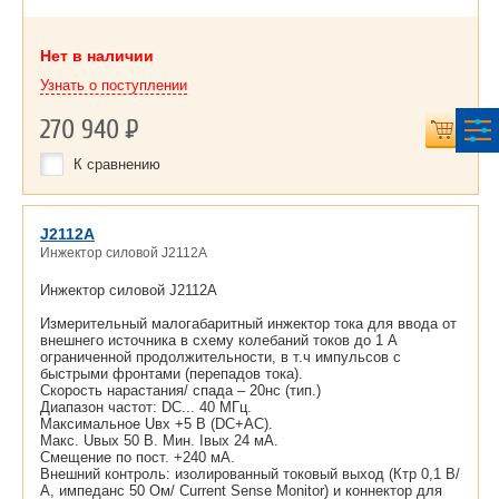
Нет в наличии
Узнать о поступлении
270 940
Р
К сравнению
J2112A
Инжектор силовой J2112A
Инжектор силовой J2112A
Измерительный малогабаритный инжектор тока для ввода от
внешнего источника в схему колебаний токов до 1 А
ограниченной продолжительности, в т.ч импульсов с
быстрыми фронтами (перепадов тока).
Скорость нарастания/ спада – 20нс (тип.)
Диапазон частот: DC... 40 МГц.
Максимальное Uвх +5 В (DC+AC).
Макс. Uвых 50 В. Мин. Iвых 24 мА.
Смещение по пост. +240 мА.
Внешний контроль: изолированный токовый выход (Ктр 0,1 В/
А, импеданс 50 Ом/ Current Sense Monitor) и коннектор для