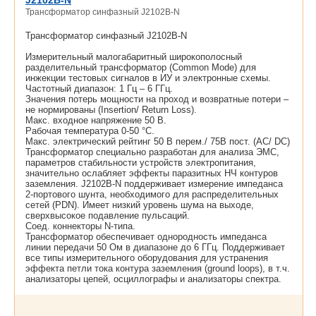
J2102B-N
Трансформатор синфазный J2102B-N
Трансформатор синфазный J2102B-N
Измерительный малогабаритный широкополосный
разделительный трансформатор (Common Mode) для
инжекции тестовых сигналов в ИУ и электронные схемы.
Частотный диапазон: 1 Гц – 6 ГГц.
Значения потерь мощности на проход и возвратные потери –
не нормированы (Insertion/ Return Loss).
Макс. входное напряжение 50 В.
Рабочая температура 0-50 °С.
Макс. электрический рейтинг 50 В перем./ 75В пост. (AC/ DC)
Трансформатор специально разработан для анализа ЭМС,
параметров стабильности устройств электропитания,
значительно ослабляет эффекты паразитных НЧ контуров
заземления. J2102B-N поддерживает измерение импеданса
2-портового шунта, необходимого для распределительных
сетей (PDN). Имеет низкий уровень шума на выходе,
сверхвысокое подавление пульсаций.
Соед. коннекторы N-типа.
Трансформатор обеспечивает однородность импеданса
линии передачи 50 Ом в диапазоне до 6 ГГц. Поддерживает
все типы измерительного оборудования для устранения
эффекта петли тока контура заземления (ground loops), в т.ч.
анализаторы цепей, осциллографы и анализаторы спектра.