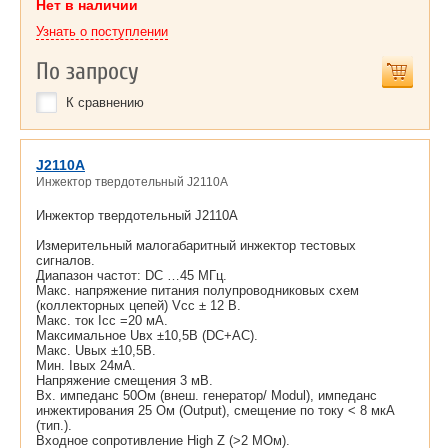
Нет в наличии
Узнать о поступлении
По запросу
К сравнению
J2110A
Инжектор твердотельный J2110A
Инжектор твердотельный J2110A
Измерительный малогабаритный инжектор тестовых
сигналов.
Диапазон частот: DC …45 МГц.
Макс. напряжение питания полупроводниковых схем
(коллекторных цепей) Vcc ± 12 В.
Макс. ток Iсс =20 мА.
Максимальное Uвх ±10,5В (DC+AC).
Макс. Uвых ±10,5В.
Мин. Iвых 24мА.
Напряжение смещения 3 мВ.
Вх. импеданс 50Ом (внеш. генератор/ Modul), импеданс
инжектирования 25 Ом (Output), смещение по току < 8 мкА
(тип.).
Входное сопротивление High Z (>2 МОм).