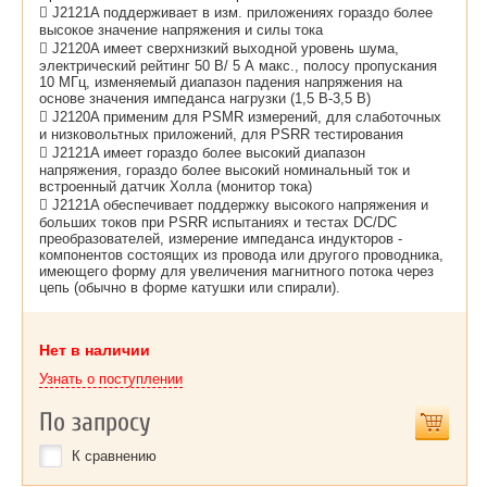
 J2121A поддерживает в изм. приложениях гораздо более
высокое значение напряжения и силы тока
 J2120A имеет сверхнизкий выходной уровень шума,
электрический рейтинг 50 В/ 5 А макс., полосу пропускания
10 МГц, изменяемый диапазон падения напряжения на
основе значения импеданса нагрузки (1,5 В-3,5 В)
 J2120A применим для PSMR измерений, для слаботочных
и низковольтных приложений, для PSRR тестирования
 J2121A имеет гораздо более высокий диапазон
напряжения, гораздо более высокий номинальный ток и
встроенный датчик Холла (монитор тока)
 J2121A обеспечивает поддержку высокого напряжения и
больших токов при PSRR испытаниях и тестах DC/DC
преобразователей, измерение импеданса индукторов -
компонентов состоящих из провода или другого проводника,
имеющего форму для увеличения магнитного потока через
цепь (обычно в форме катушки или спирали).
Нет в наличии
Узнать о поступлении
По запросу
К сравнению