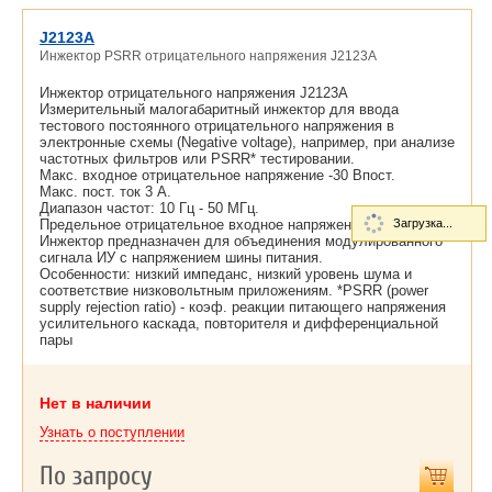
J2123A
Инжектор PSRR отрицательного напряжения J2123A
Инжектор отрицательного напряжения J2123A
Измерительный малогабаритный инжектор для ввода
тестового постоянного отрицательного напряжения в
электронные схемы (Negative voltage), например, при анализе
частотных фильтров или PSRR* тестировании.
Макс. входное отрицательное напряжение -30 Впост.
Макс. пост. ток 3 А.
Диапазон частот: 10 Гц - 50 МГц.
Предельное отрицательное входное напряжение -50 В.
Загрузка...
Инжектор предназначен для объединения модулированного
сигнала ИУ с напряжением шины питания.
Особенности: низкий импеданс, низкий уровень шума и
соответствие низковольтным приложениям. *PSRR (power
supply rejection ratio) - коэф. реакции питающего напряжения
усилительного каскада, повторителя и дифференциальной
пары
Нет в наличии
Узнать о поступлении
По запросу