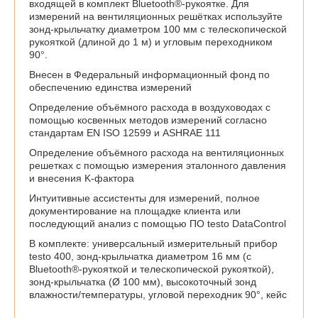
входящей в комплект Bluetooth®-рукоятке. Для
измерений на вентиляционных решётках используйте
зонд-крыльчатку диаметром 100 мм с телескопической
рукояткой (длиной до 1 м) и угловым переходником
90°.
Внесен в Федеральный информационный фонд по
обеспечению единства измерений
Определение объёмного расхода в воздуховодах с
помощью косвенных методов измерений согласно
стандартам EN ISO 12599 и ASHRAE 111
Определение объёмного расхода на вентиляционных
решетках с помощью измерения эталонного давления
и внесения K-фактора
Интуитивные ассистенты для измерений, полное
документирование на площадке клиента или
последующий анализ с помощью ПО testo DataControl
В комплекте: универсальный измерительный прибор
testo 400, зонд-крыльчатка диаметром 16 мм (с
Bluetooth®-рукояткой и телескопической рукояткой),
зонд-крыльчатка (Ø 100 мм), высокоточный зонд
влажности/температуры, угловой переходник 90°, кейс