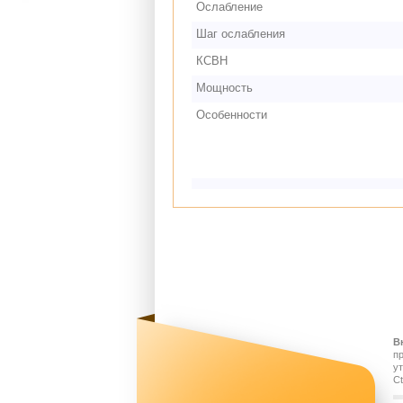
Ослабление
Шаг ослабления
КСВН
Мощность
Особенности
В
п
у
Ct