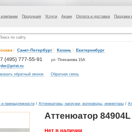
 компании
Продукция
Услуги
Акции
Оплата и доставка
Продажи 
осква
|
Санкт-Петербург
|
Казань
|
Екатеринбург
7 (495) 777-55-91
ул. Плеханова 15А
rder@prist.ru
аказать обратный звонок
Обратная связь
 и принадлежности
/
Аттенюаторы, нагрузки, волноводы, инжекторы
/
А
Аттенюатор 84904L
Нет в наличии