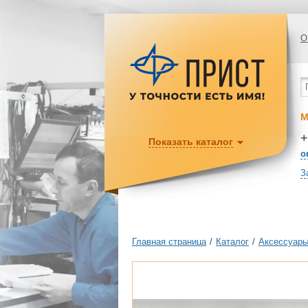
О
М
+
Показать каталог
o
З
Главная страница
/
Каталог
/
Аксессуары