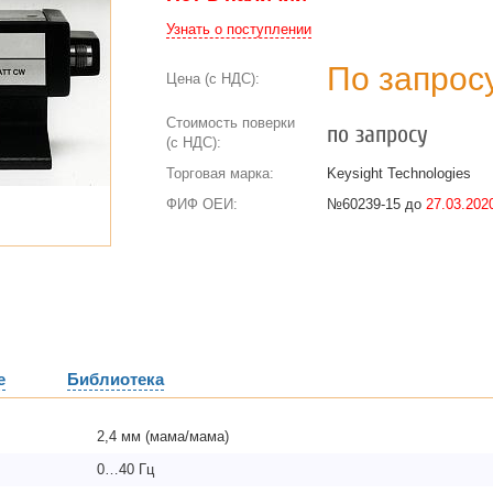
Узнать о поступлении
По запрос
Цена (с НДС):
Стоимость поверки
по запросу
(с НДС):
Торговая марка:
Keysight Technologies
ФИФ ОЕИ:
№60239-15 до
27.03.2020
е
Библиотека
2,4 мм (мама/мама)
0…40 Гц