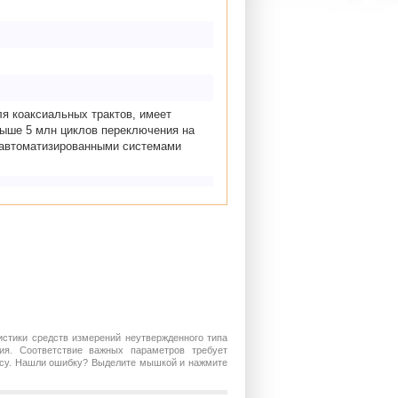
я коаксиальных трактов, имеет
выше 5 млн циклов переключения на
и автоматизированными системами
истики средств измерений неутвержденного типа
ия. Соответствие важных параметров требует
росу. Нашли ошибку? Выделите мышкой и нажмите