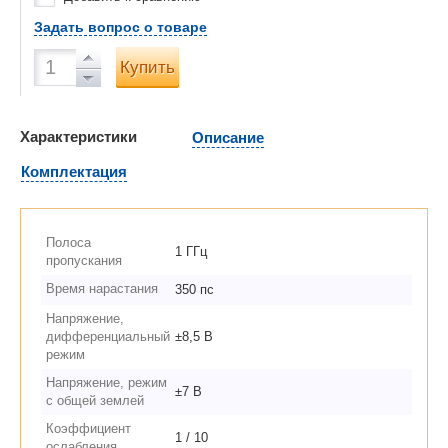
Задать вопрос о товаре
Купить
Характеристики
Описание
Комплектация
Полоса
1 ГГц
пропускания
Время нарастания
350 пс
Напряжение,
дифференциальный
±8,5 В
режим
Напряжение, режим
±7 В
с общей землей
Коэффициент
1 / 10
ослабления