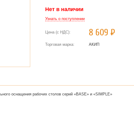
Нет в наличии
Узнать о поступлении
8 609
Р
Цена (с НДС):
Торговая марка:
АКИП
льного оснащения рабочих столов серий «BASE» и «SIMPLE»