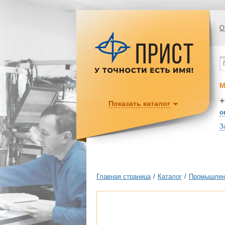
О
М
+
Показать каталог
o
З
Главная страница
/
Каталог
/
Промышлен