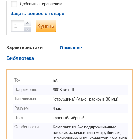
Добавить к сравнению
Задать вопрос о товаре
Купить
Характеристики
Описание
Библиотека
Ток
5А
Напряжение
600В кат III
Тип зажима
"струбцина" (макс. раскрыв 30 мм)
Разъем
4 мм
Цвет
красный/ чёрный
Особенности
Комплект из 2-х подпружиненных
плоских зажимов типа «струбцина»,
изолированный вх. коннектор 4мм типа