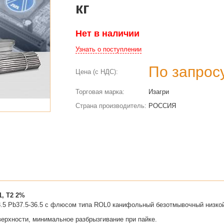
кг
Нет в наличии
Узнать о поступлении
По запрос
Цена (с НДС):
Торговая марка:
Изагри
Страна производитель:
РОССИЯ
1, Т2 2%
3.5 Pb37.5-36.5 с флюсом типа ROL0 канифольный безотмывочный низко
ерхности, минимальное разбрызгивание при пайке.