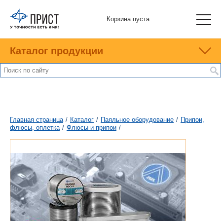
Корзина пуста
Каталог продукции
Главная страница
/
Каталог
/
Паяльное оборудование
/
Припои,
флюсы, оплетка
/
Флюсы и припои
/