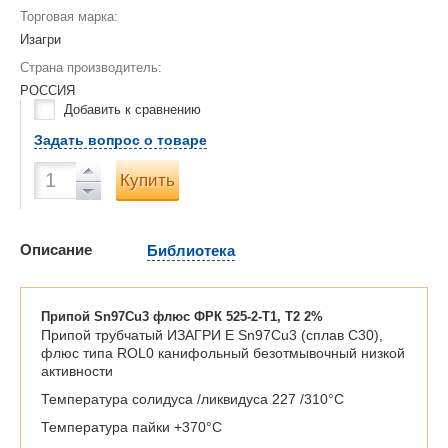
Торговая марка:
Изагри
Страна производитель:
РОССИЯ
Добавить к сравнению
Задать вопрос о товаре
Купить
Описание
Библиотека
Припой Sn97Cu3 флюс ФРК 525-2-Т1, Т2 2%
Припой трубчатый ИЗАГРИ Е Sn97Cu3 (сплав С30),
флюс типа ROL0 канифольный безотмывочный низкой
активности
Температура солидуса /ликвидуса 227 /310°С
Температура пайки +370°С