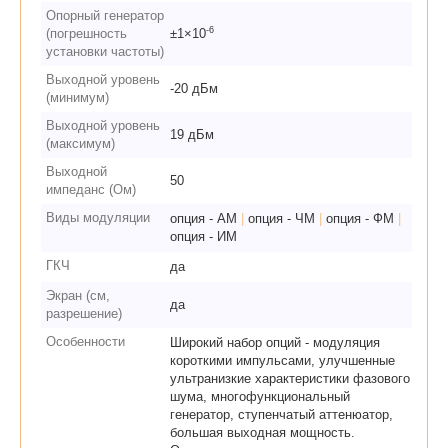
Опорный генератор
-6
(погрешность
±1×10
установки частоты)
Выходной уровень
-20 дБм
(минимум)
Выходной уровень
19 дБм
(максимум)
Выходной
50
импеданс (Ом)
Виды модуляции
опция - АМ
|
опция - ЧМ
|
опция - ФМ
|
опция - ИМ
ГКЧ
да
Экран (см,
да
разрешение)
Особенности
Широкий набор опций - модуляция
короткими импульсами, улучшенные
ультранизкие характеристики фазового
шума, многофункциональный
генератор, ступенчатый аттенюатор,
большая выходная мощность.