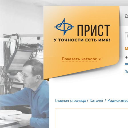
О
М
+
Показать каталог
o
З
Главная страница
/
Каталог
/
Радиоизмер