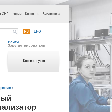
в СНГ
Форум
Контакты
Библиотека
RU
ENG
Войти
Зарегистрироваться
Корзина пуста
ерители
/
ный
нализатор