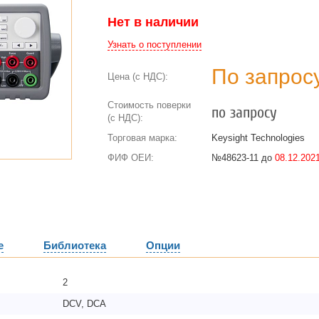
Нет в наличии
Узнать о поступлении
По запрос
Цена (с НДС):
Стоимость поверки
по запросу
(с НДС):
Торговая марка:
Keysight Technologies
ФИФ ОЕИ:
№48623-11 до
08.12.2021
е
Библиотека
Опции
2
DCV, DCA