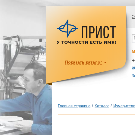
О
М
+
Показать каталог
o
З
Главная страница
/
Каталог
/
Измерители