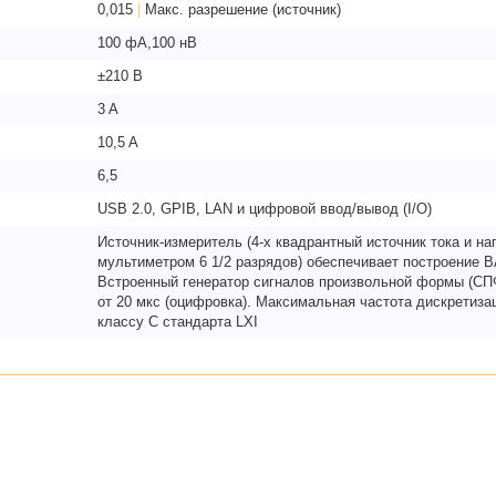
0,015
|
Макс. разрешение (источник)
100 фA,100 нВ
±210 В
3 A
10,5 A
6,5
USB 2.0, GPIB, LAN и цифровой ввод/вывод (I/O)
Источник-измеритель (4-х квадрантный источник тока и н
мультиметром 6 1/2 разрядов) обеспечивает построение В
Встроенный генератор сигналов произвольной формы (СПФ
от 20 мкс (оцифровка). Максимальная частота дискретизац
классу С стандарта LXI