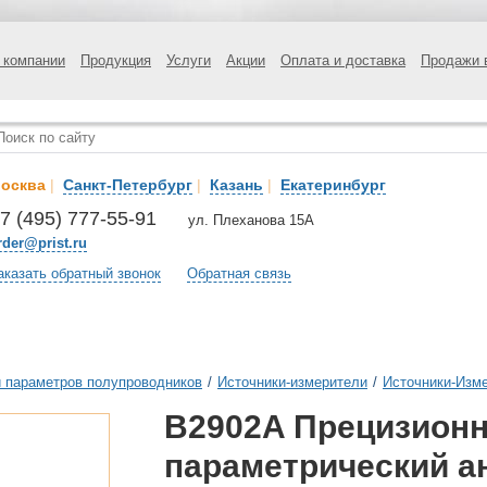
 компании
Продукция
Услуги
Акции
Оплата и доставка
Продажи 
осква
|
Санкт-Петербург
|
Казань
|
Екатеринбург
7 (495) 777-55-91
ул. Плеханова 15А
rder@prist.ru
аказать обратный звонок
Обратная связь
 параметров полупроводников
/
Источники-измерители
/
Источники-Изм
B2902A Прецизион
параметрический а