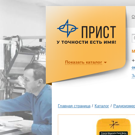
О
М
+
Показать каталог
o
З
Главная страница
/
Каталог
/
Радиоизмер