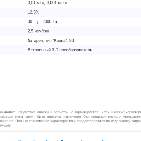
0,01 мГс, 0,001 мкТл
±2,5%
30 Гц – 2000 Гц
2,5 изм/сек
батарея, тип “Крона”, 9В
Встроенный 3-D преобразователь
нимание!
Отсутствие ошибок и опечаток не гарантируется. В технические характер
роизводителем могут быть внесены изменения без предварительного уведомлен
точнения. Полные технические характеристики предоставляются по отдельному зап
rl+Enter.