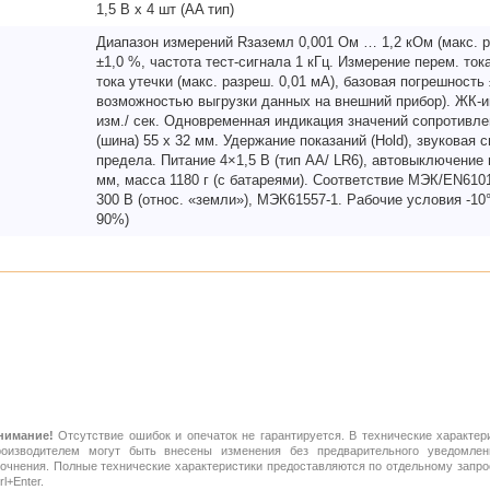
1,5 В х 4 шт (AA тип)
Диапазон измерений Rзаземл 0,001 Ом … 1,2 кОм (макс. р
±1,0 %, частота тест-сигнала 1 кГц. Измерение перем. ток
тока утечки (макс. разреш. 0,01 мA), базовая погрешность
возможностью выгрузки данных на внешний прибор). ЖК-ин
изм./ сек. Одновременная индикация значений сопротивлен
(шина) 55 х 32 мм. Удержание показаний (Hold), звуковая
предела. Питание 4×1,5 В (тип АА/ LR6), автовыключение п
мм, масса 1180 г (с батареями). Соответствие МЭК/EN61010-1
300 В (относ. «земли»), МЭК61557-1. Рабочие условия -10°
90%)
нимание!
Отсутствие ошибок и опечаток не гарантируется. В технические характер
роизводителем могут быть внесены изменения без предварительного уведомлен
точнения. Полные технические характеристики предоставляются по отдельному зап
rl+Enter.