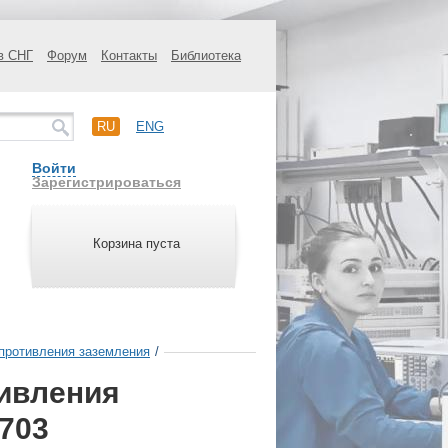
в СНГ
Форум
Контакты
Библиотека
RU
ENG
Войти
Зарегистрироваться
Корзина пуста
противления заземления
/
ивления
703