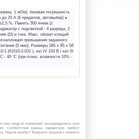
азреш. 1 мОм), базовая погрешность
а до 20 А (6 пределов, автовыбор) и
 ±2,5 %. Память 300 ячеек (с
дикатор с подсветкой - 4 разряда, 2
ия (Ω) и тока. Макс. обхват клещей
 сигнализация превышения заданного
итания (5 мин). Размеры 285 x 85 x 58
 (61010-2-031 ), кат IV 150 В / кат III
C - 40 °C (при относ. влажности 10% -
истики средств измерений неутвержденного типа
ия. Соответствие важных параметров требует
росу. Нашли ошибку? Выделите мышкой и нажмите