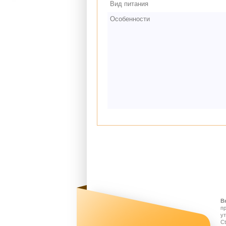
Вид питания
Особенности
В
п
у
Ct