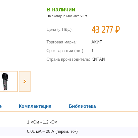
В наличии
На складе в Москве:
5 шт.
43 277
Р
Цена (с НДС):
Торговая марка:
АКИП
Срок гарантии (лет):
1
Страна производитель:
КИТАЙ
е
Комплектация
Библиотека
1 мОм - 1,2 кОм
0,01 мA – 20 А (перем. ток)