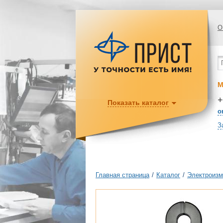
О
М
+
Показать каталог
o
З
Главная страница
/
Каталог
/
Электроизм