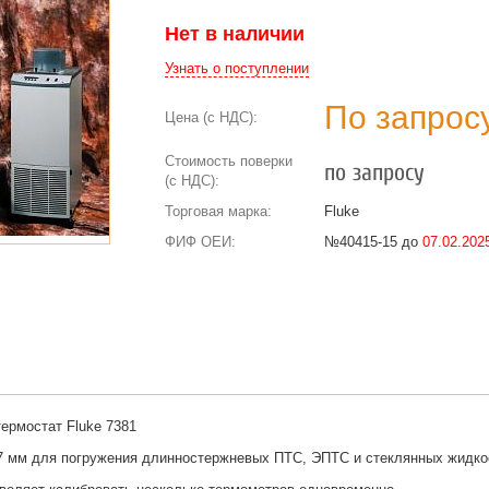
Нет в наличии
Узнать о поступлении
По запрос
Цена (с НДС):
Стоимость поверки
по запросу
(с НДС):
Торговая марка:
Fluke
ФИФ ОЕИ:
№40415-15 до
07.02.2025
ермостат Fluke 7381
7 мм для погружения длинностержневых ПТС, ЭПТС и стеклянных жидкос