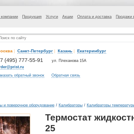
 компании
Продукция
Услуги
Акции
Оплата и доставка
Продажи 
осква
|
Санкт-Петербург
|
Казань
|
Екатеринбург
7 (495) 777-55-91
ул. Плеханова 15А
rder@prist.ru
аказать обратный звонок
Обратная связь
ы и поверочное оборудование
/
Калибраторы
/
Калибраторы температур
Термостат жидкостн
25