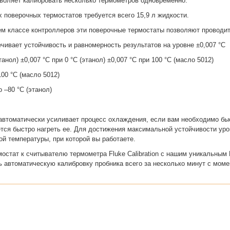
зволяет калибровать несколько термометров одновременно.
х поверочных термостатов требуется всего 15,9 л жидкости.
м классе контроллеров эти поверочные термостаты позволяют проводит
ечивает устойчивость и равномерность результатов на уровне ±0,007 °C
анол) ±0,007 °C при 0 °C (этанол) ±0,007 °C при 100 °C (масло 5012)
100 °C (масло 5012)
 –80 °C (этанол)
n автоматически усиливает процесс охлаждения, если вам необходимо бы
ется быстро нагреть ее. Для достижения максимальной устойчивости ур
ой температуры, при которой вы работаете.
остат к считывателю термометра Fluke Calibration с нашим уникальным
 автоматическую калибровку пробника всего за несколько минут с моме