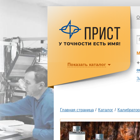
О
М
+
Показать каталог
o
З
Главная страница
/
Каталог
/
Калибратор