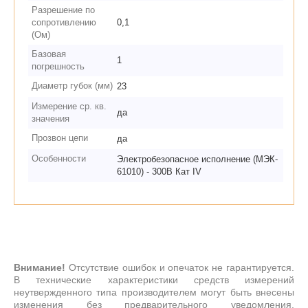
Разрешение по
сопротивлению
0,1
(Ом)
Базовая
1
погрешность
Диаметр губок (мм)
23
Измерение ср. кв.
да
значения
Прозвон цепи
да
Особенности
Электробезопасное исполнение (МЭК-
61010) - 300В Кат IV
Внимание!
Отсутствие ошибок и опечаток не гарантируется.
В технические характеристики средств измерений
неутвержденного типа производителем могут быть внесены
изменения без предварительного уведомления.