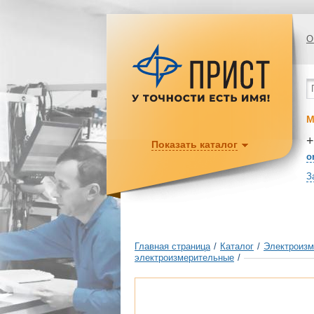
О
М
+
Показать каталог
o
З
Главная страница
/
Каталог
/
Электроизм
электроизмерительные
/