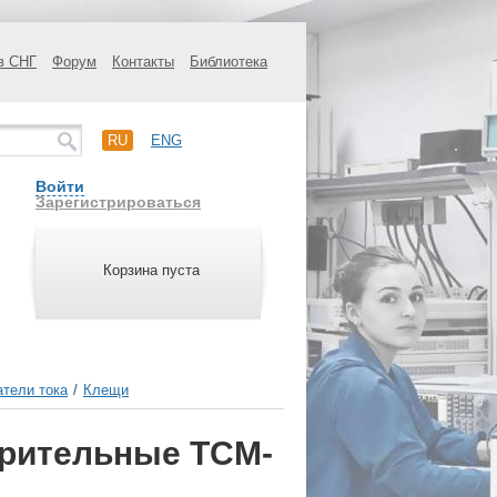
в СНГ
Форум
Контакты
Библиотека
RU
ENG
Войти
Зарегистрироваться
Корзина пуста
тели тока
/
Клещи
ерительные TCM-