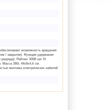
 обеспечивает возможность вращения
тие / закрытие). Функции удержания
разряда). Рейтинг 300В кат III.
. Масса 380г, 44х8x4,6 см.
остью монтажа электрических кабелей