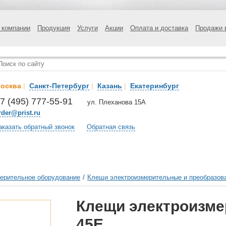
 компании
Продукция
Услуги
Акции
Оплата и доставка
Продажи 
осква
|
Санкт-Петербург
|
Казань
|
Екатеринбург
7 (495) 777-55-91
ул. Плеханова 15А
rder@prist.ru
аказать обратный звонок
Обратная связь
ерительное оборудование
/
Клещи электроизмерительные и преобразова
Клещи электроизм
45E