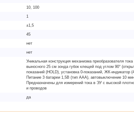
10, 100
1
±1,5
45
нет
нет
Уникальная конструкция механизма преобразователя тока
выносного 25 см зонда губок клещей под углом 90° (откры
показаний (HOLD), установка 0-показаний, ЖК-индикатор (4 
Питание 3 батареи 1,5В (тип ААА), автовыключение 10 мин
Предназначены для измерений тока в ЭУ с высокой плотн
и проводов
да