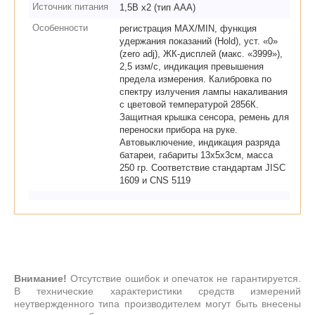
Источник питания
1,5В х2 (тип ААА)
Особенности
регистрация MAX/MIN, функция
удержания показаний (Hold), уст. «0»
(zero adj), ЖК-дисплей (макс. «3999»),
2,5 изм/с, индикация превышения
предела измерения. Калибровка по
спектру излучения лампы накаливания
с цветовой температурой 2856К.
Защитная крышка сенсора, ремень для
переноски прибора на руке.
Автовыключение, индикация разряда
батареи, габариты 13x5x3см, масса
250 гр. Соответствие стандартам JISC
1609 и CNS 5119
Внимание!
Отсутствие ошибок и опечаток не гарантируется.
В технические характеристики средств измерений
неутвержденного типа производителем могут быть внесены