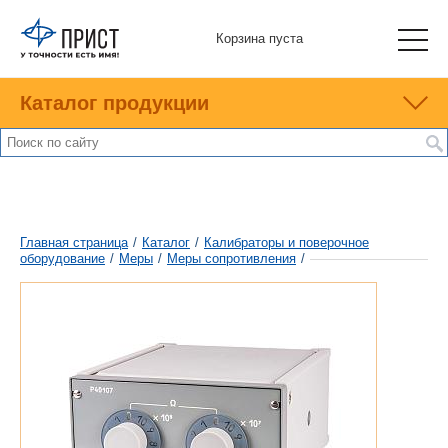
Корзина пуста
Каталог продукции
Главная страница
/
Каталог
/
Калибраторы и поверочное
оборудование
/
Меры
/
Меры сопротивления
/