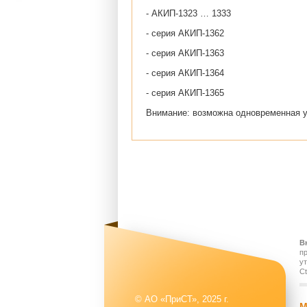
- АКИП-1323 … 1333
- серия АКИП-1362
- серия АКИП-1363
- серия АКИП-1364
- серия АКИП-1365
Внимание: возможна одновременная ус
В
п
у
Ct
© АО «ПриСТ», 2025 г.
М