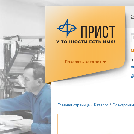
О
М
+
Показать каталог
o
З
Главная страница
/
Каталог
/
Электроизм