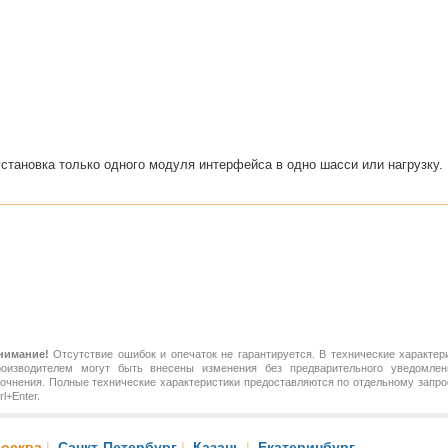
тановка только одного модуля интерфейса в одно шасси или нагрузку.
нимание!
Отсутствие ошибок и опечаток не гарантируется. В технические характер
роизводителем могут быть внесены изменения без предварительного уведомлен
точнения. Полные технические характеристики предоставляются по отдельному зап
rl+Enter.
осква
|
Санкт-Петербург
|
Казань
|
Екатеринбург