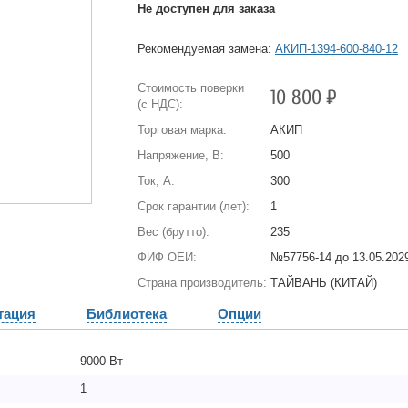
Не доступен для заказа
Рекомендуемая замена:
АКИП-1394-600-840-12
Стоимость поверки
10 800
Р
(с НДС):
Торговая марка:
АКИП
Напряжение, В:
500
Ток, А:
300
Срок гарантии (лет):
1
Вес (брутто):
235
ФИФ ОЕИ:
№57756-14 до
13.05.2029
Страна производитель:
ТАЙВАНЬ (КИТАЙ)
тация
Библиотека
Опции
9000 Вт
1