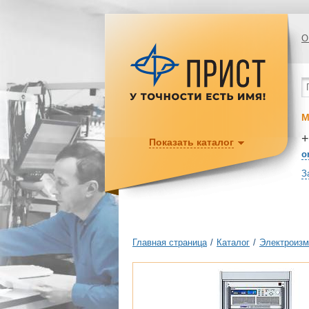
О
М
+
Показать каталог
o
З
Главная страница
/
Каталог
/
Электроизм