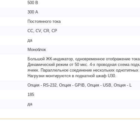
500 В
300 А
Постоянного тока
CC, CV, CR, CP
да
Моноблок
Большой ЖК-индикатор, одновременное отображение тока,
Динамический режим от 50 мкс. 4-х проводная схема под
ячеек. Параллельное соединение нескольких однотипных 
Нагрузки монтируются в подкатной шкаф U30.
Опция - RS-232, Опция - GPIB, Опция - USB, Опция - L
185
да