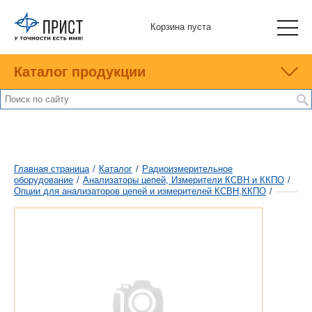
Корзина пуста
Каталог продукции
Главная страница
/
Каталог
/
Радиоизмерительное
оборудование
/
Анализаторы цепей, Измерители КСВН и ККПО
/
Опции для анализаторов цепей и измерителей КСВН,ККПО
/