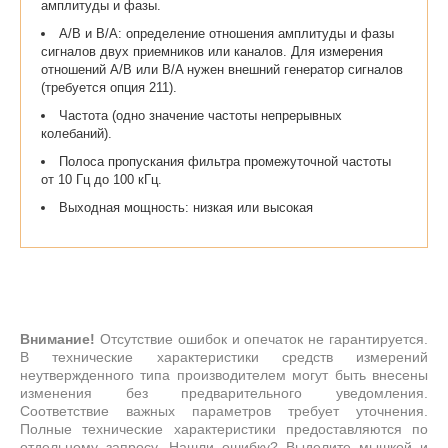
амплитуды и фазы.
A/B и B/A: определение отношения амплитуды и фазы
сигналов двух приемников или каналов. Для измерения
отношений A/B или B/A нужен внешний генератор сигналов
(требуется опция 211).
Частота (одно значение частоты непрерывных
колебаний).
Полоса пропускания фильтра промежуточной частоты
от 10 Гц до 100 кГц.
Выходная мощность: низкая или высокая
Внимание!
Отсутствие ошибок и опечаток не гарантируется.
В технические характеристики средств измерений
неутвержденного типа производителем могут быть внесены
изменения без предварительного уведомления.
Соответствие важных параметров требует уточнения.
Полные технические характеристики предоставляются по
отдельному запросу. Нашли ошибку? Выделите мышкой и