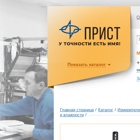
О
М
+
Показать каталог
o
З
Главная страница
/
Каталог
/
Измерители
и влажности
/