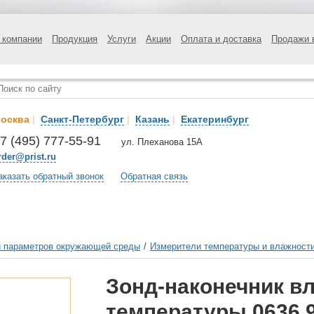
 компании
Продукция
Услуги
Акции
Оплата и доставка
Продажи 
осква
|
Санкт-Петербург
|
Казань
|
Екатеринбург
7 (495) 777-55-91
ул. Плеханова 15А
rder@prist.ru
аказать обратный звонок
Обратная связь
 параметров окружающей среды
/
Измерители температуры и влажност
Зонд-наконечник в
температуры 0636 