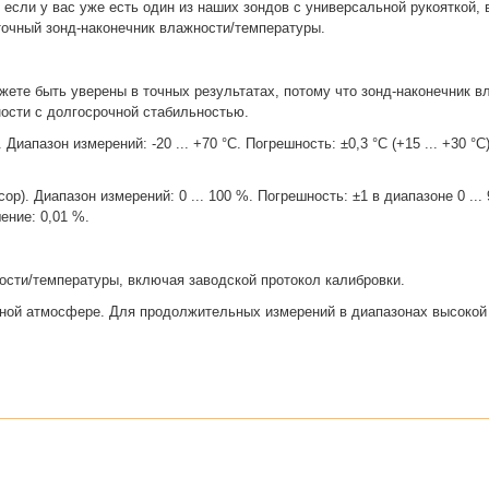
если у вас уже есть один из наших зондов с универсальной рукояткой,
точный зонд-наконечник влажности/температуры.
ожете быть уверены в точных результатах, потому что зонд-наконечник 
сти с долгосрочной стабильностью.
апазон измерений: -20 ... +70 °C. Погрешность: ±0,3 °C (+15 ... +30 °C),
р). Диапазон измерений: 0 ... 100 %. Погрешность: ±1 в диапазоне 0 ..
ение: 0,01 %.
ости/температуры, включая заводской протокол калибровки.
нной атмосфере. Для продолжительных измерений в диапазонах высокой