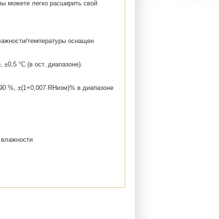
 вы можете легко расширить свой
влажности/температуры оснащен
 ±0,5 °C (в ост. диапазоне).
. 90 %, ±(1+0,007·RHизм)% в диапазоне
 влажности