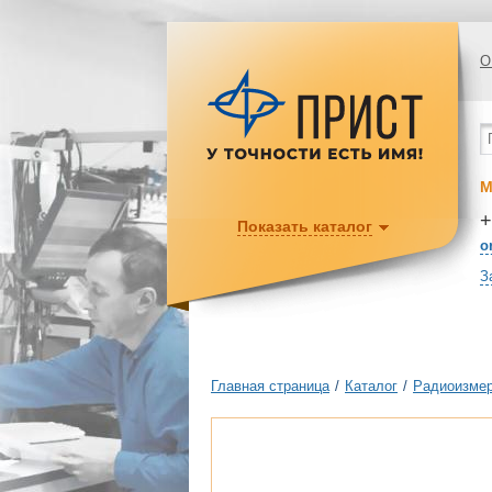
О
М
+
Показать каталог
o
З
Главная страница
/
Каталог
/
Радиоизмер