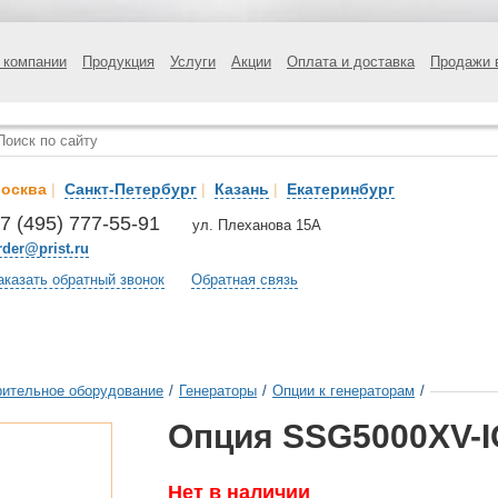
 компании
Продукция
Услуги
Акции
Оплата и доставка
Продажи 
осква
|
Санкт-Петербург
|
Казань
|
Екатеринбург
7 (495) 777-55-91
ул. Плеханова 15А
rder@prist.ru
аказать обратный звонок
Обратная связь
ительное оборудование
/
Генераторы
/
Опции к генераторам
/
Опция SSG5000XV-I
Нет в наличии