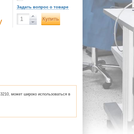
Задать вопрос о товаре
Купить
у
П-3210, может широко использоваться в