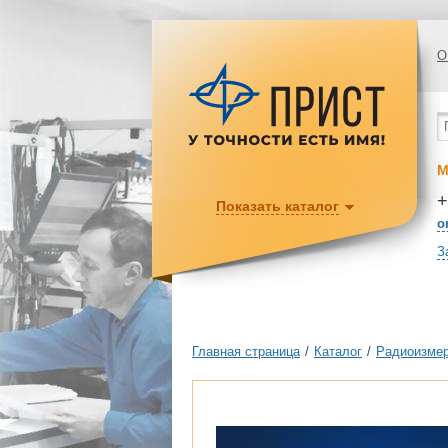
О
М
+
Показать каталог
o
З
Главная страница
/
Каталог
/
Радиоизмер