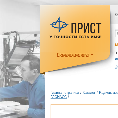
О
М
+
Показать каталог
o
З
Главная страница
/
Каталог
/
Радиоизмер
ГЛОНАСС
/