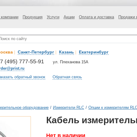
 компании
Продукция
Услуги
Акции
Оплата и доставка
Продажи 
осква
|
Санкт-Петербург
|
Казань
|
Екатеринбург
7 (495) 777-55-91
ул. Плеханова 15А
rder@prist.ru
аказать обратный звонок
Обратная связь
ерительное оборудование
/
Измерители RLC
/
Опции к измерителям RL
Кабель измеритель
Нет в наличии