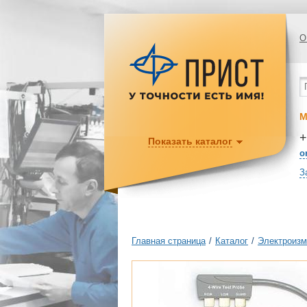
О
М
+
Показать каталог
o
З
Главная страница
/
Каталог
/
Электроизм