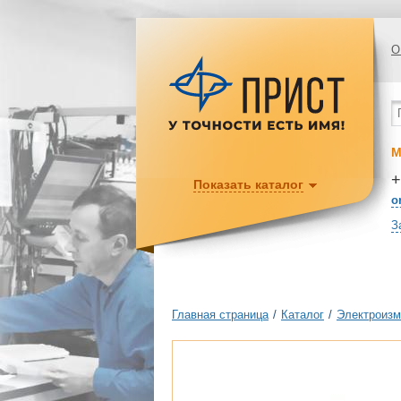
О
М
+
Показать каталог
o
З
Главная страница
/
Каталог
/
Электроизм