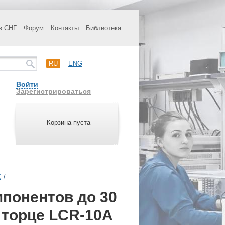
в СНГ
Форум
Контакты
Библиотека
RU
ENG
Войти
Зарегистрироваться
Корзина пуста
C
/
мпонентов до 30
 торце LCR-10A