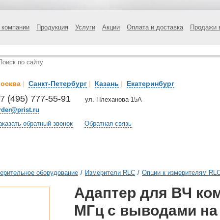
 компании
Продукция
Услуги
Акции
Оплата и доставка
Продажи 
осква
|
Санкт-Петербург
|
Казань
|
Екатеринбург
7 (495) 777-55-91
ул. Плеханова 15А
rder@prist.ru
аказать обратный звонок
Обратная связь
ерительное оборудование
/
Измерители RLC
/
Опции к измерителям RL
Адаптер для ВЧ ко
МГц c выводами на