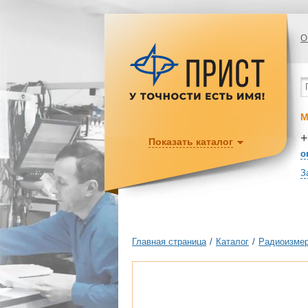
О
М
+
Показать каталог
o
З
Главная страница
/
Каталог
/
Радиоизмер