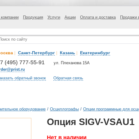
 компании
Продукция
Услуги
Акции
Оплата и доставка
Продажи 
осква
|
Санкт-Петербург
|
Казань
|
Екатеринбург
7 (495) 777-55-91
ул. Плеханова 15А
rder@prist.ru
аказать обратный звонок
Обратная связь
ительное оборудование
/
Осциллографы
/
Опции программные для осц
Опция SIGV-VSAU1
Нет в наличии