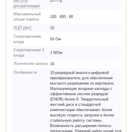
частота
20 ГГц
дискретизации
Максимальный
100
|
400
|
80
объем памяти
АЦП (бит)
10
Сопротивление
50 Ом
входа
Сопротивление 2
1 МОм
входа
Логические каналы
16
Особенности
10-разрядный аналого-цифровой
преобразователь для обеспечения
высокого разрешения по вертикали.
Малошумящие входные каскады с
эффективным числом разрядов
(ENOB) более 8. Твердотельный
жесткий диск в стандартной
комплектации обеспечивает более
высокую скорость загрузки и более
стабильную работу системы.
Возможность расширения полосы
пропускания. Широкий набор опций для