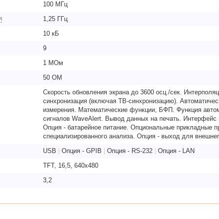
100 МГц
и
1,25 ГГц
10 кБ
9
1 МОм
50 ОМ
Скорость обновления экрана до 3600 осц./сек. Интерполяц
синхронизация (включая ТВ-синхронизацию). Автоматическ
измерения. Математические функции, БФП. Функция авто
сигналов WaveAlert. Вывод данных на печать. Интерфейс
Опция - батарейное питание. Опциональные прикладные 
специализированного анализа. Опция - выход для внешнег
USB
|
Опция - GPIB
|
Опция - RS-232
|
Опция - LAN
TFT, 16,5, 640х480
3,2