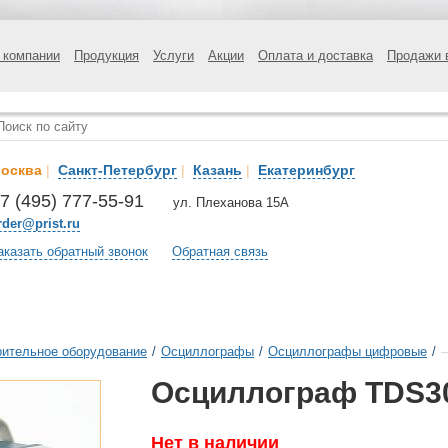
 компании
Продукция
Услуги
Акции
Оплата и доставка
Продажи 
осква
|
Санкт-Петербург
|
Казань
|
Екатеринбург
7 (495) 777-55-91
ул. Плеханова 15А
rder@prist.ru
аказать обратный звонок
Обратная связь
ительное оборудование
/
Осциллографы
/
Осциллографы цифровые
/
Осциллограф TDS3
Нет в наличии