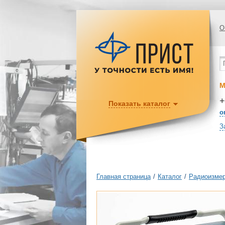
О
М
+
Показать каталог
o
З
Главная страница
/
Каталог
/
Радиоизмер