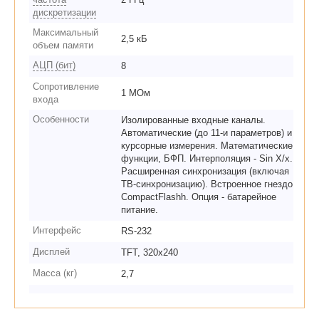
дискретизации
Максимальный
2,5 кБ
объем памяти
АЦП (бит)
8
Сопротивление
1 МОм
входа
Особенности
Изолированные входные каналы.
Автоматические (до 11-и параметров) и
курсорные измерения. Математические
функции, БФП. Интерполяция - Sin X/х.
Расширенная синхронизация (включая
ТВ-синхронизацию). Встроенное гнездо
CompactFlashh. Опция - батарейное
питание.
Интерфейс
RS-232
Дисплей
TFT, 320х240
Масса (кг)
2,7