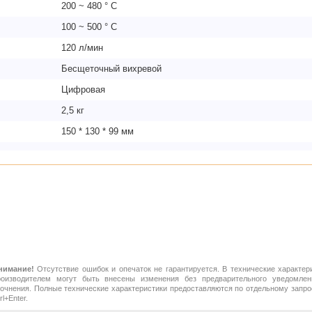
200 ~ 480 ° C
100 ~ 500 ° C
120 л/мин
Бесщеточный вихревой
Цифровая
2,5 кг
150 * 130 * 99 мм
нимание!
Отсутствие ошибок и опечаток не гарантируется. В технические характер
роизводителем могут быть внесены изменения без предварительного уведомлен
точнения. Полные технические характеристики предоставляются по отдельному зап
rl+Enter.