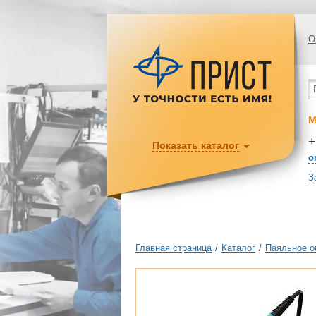
О
М
+
Показать каталог
o
З
Главная страница
/
Каталог
/
Паяльное о