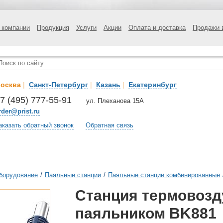
 компании
Продукция
Услуги
Акции
Оплата и доставка
Продажи 
осква
|
Санкт-Петербург
|
Казань
|
Екатеринбург
7 (495) 777-55-91
ул. Плеханова 15А
rder@prist.ru
аказать обратный звонок
Обратная связь
борудование
/
Паяльные станции
/
Паяльные станции комбинированные
Станция термовозд
паяльником BK881