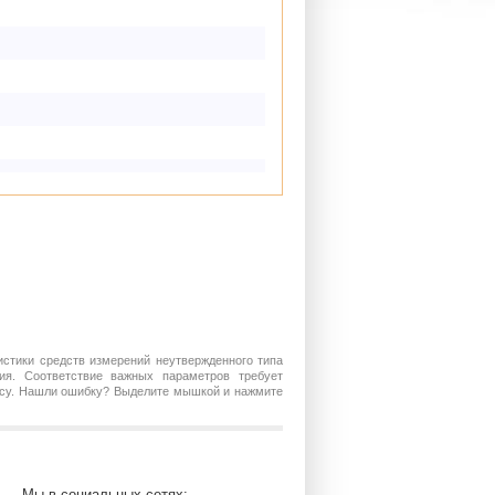
истики средств измерений неутвержденного типа
ия. Соответствие важных параметров требует
росу. Нашли ошибку? Выделите мышкой и нажмите
Мы в социальных сетях: