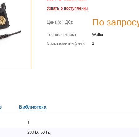
Узнать о поступлении
По запрос
Цена (с НДС):
Торговая марка:
Weller
Срок гарантии (лет):
1
е
Библиотека
1
230 В, 50 Гц