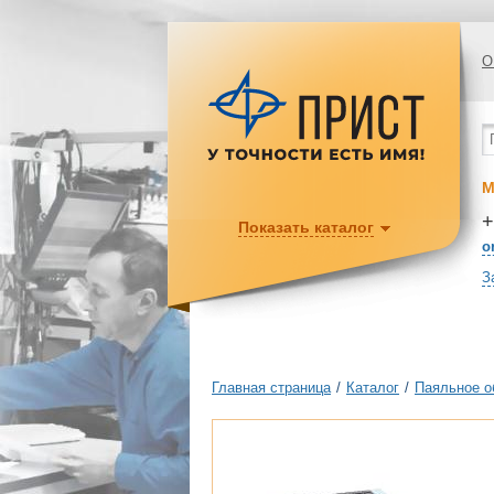
О
М
+
Показать каталог
o
З
Главная страница
/
Каталог
/
Паяльное о