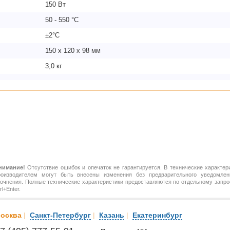
150 Вт
50 - 550 °C
±2°C
150 x 120 x 98 мм
3,0 кг
нимание!
Отсутствие ошибок и опечаток не гарантируется. В технические характер
роизводителем могут быть внесены изменения без предварительного уведомлен
точнения. Полные технические характеристики предоставляются по отдельному зап
rl+Enter.
осква
|
Санкт-Петербург
|
Казань
|
Екатеринбург