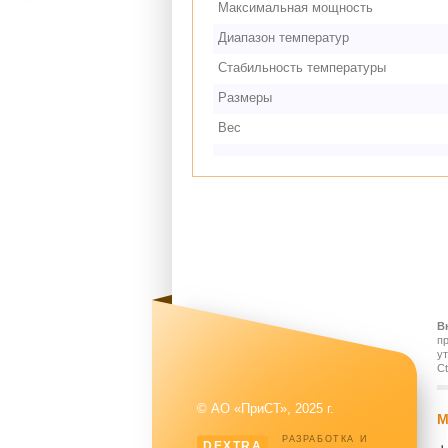
Максимальная мощность
Диапазон температур
Стабильность температуры
Размеры
Вес
В
п
у
Ct
© АО «ПриСТ», 2025 г.
М
РАЗРАБОТКА И
DEXTRA