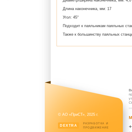
Диаметр/ширина наконечника, мм: 4,0
Длина наконечника, мм: 17
Угол: 45°
Подходит к паяльникам паяльных станц
Также к большинству паяльных стан
В
п
у
Ct
© АО «ПриСТ», 2025 г.
М
РАЗРАБОТКА И
DEXTRA
+
ПРОДВИЖЕНИЕ