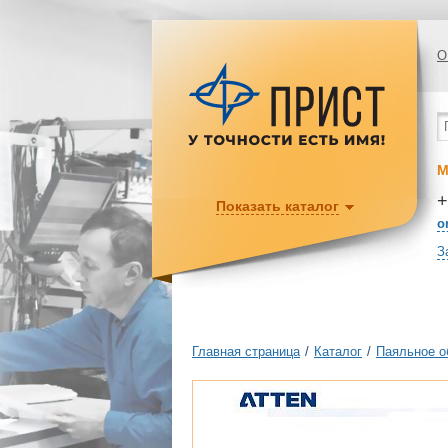
О
М
+
Показать каталог
o
З
Главная страница
/
Каталог
/
Паяльное о