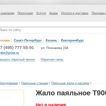
 компании
Продукция
Услуги
Акции
Оплата и доставка
Продажи 
осква
|
Санкт-Петербург
|
Казань
|
Екатеринбург
7 (495) 777-55-91
ул. Плеханова 15А
rder@prist.ru
аказать обратный звонок
Обратная связь
борудование
/
Паяльные станции
/
Паяльные жала и насадки
/
Жало паяльное T90
Нет в наличии