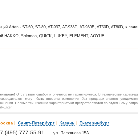
ий Atten - ST-60, ST-80, AT-937, AT-938D, AT-980E, AT60D, AT80D, к пая
ций HAKKO, Solomon, QUICK, LUKEY, ELEMENT, AOYUE
нимание!
Отсутствие ошибок и опечаток не гарантируется. В технические характер
роизводителем могут быть внесены изменения без предварительного уведомлен
точнения. Полные технические характеристики предоставляются по отдельному зап
rl+Enter.
осква
|
Санкт-Петербург
|
Казань
|
Екатеринбург
7 (495) 777-55-91
ул. Плеханова 15А