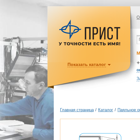
О
М
+
Показать каталог
o
З
Главная страница
/
Каталог
/
Паяльное о